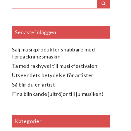
Search
Search
for:
Senaste inläggen
Sälj musikprodukter snabbare med
förpackningsmaskin
Ta med rakhyvel till musikfestivalen
Utseendets betydelse för artister
Så blir du en artist
Fina blinkande jultröjor till julmusiken!
Kategorier