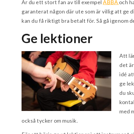
Är du ett stort fan av till exempel
ABBA
och h
garanterat någon där ute som är villig att ge d
kan du få riktigt bra betalt för. Så gå igenom d
Ge lektioner
Att lä
det är
idé at
ge lek
du sku
kontak
med m
också tycker om musik.