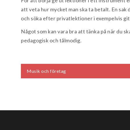
För att börja ge ut lektioner i ett instrument 
att veta hur mycket man ska ta betalt. En sak
och söka efter privatlektioner i exempelvis git
Något som kan vara bra att tänka på när du ska h
pedagogisk och tålmodig.
Inläggsnavigering
Musik och företag