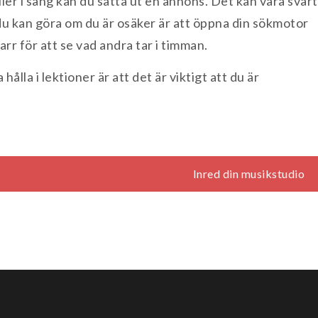
eller i sång kan du sätta ut en annons. Det kan vara svårt
 du kan göra om du är osäker är att öppna din sökmotor
arr för att se vad andra tar i timman.
ålla i lektioner är att det är viktigt att du är
Inred din musikstudio