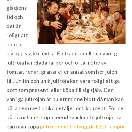
glädjens
tid och
det är
roligt att
kunna
klä upp sig lite extra. En traditionell och vanlig
jultröja har glada färger och ofta motiv av
tomtar, renar, granar eller annat som hör julen
till. En fin och unik jultröja kan vara roligt att ge
bort som present, eller köpa till sig själv. Den
vanliga jultröjan är nu ett minne blott då man kan
bära dem med unika detaljer och koncept. För de
bästa och mest uppseendeväckande jultröjorna,
kan man köpa
jultröjor med inbyggda LED-lampor