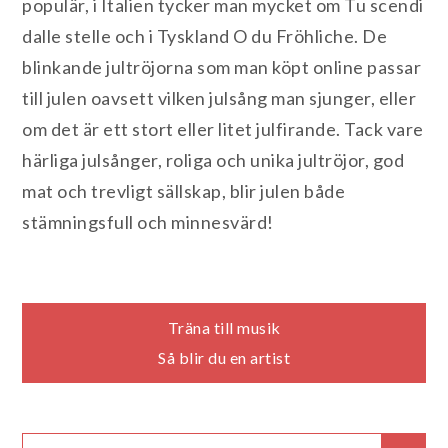
populär, i Italien tycker man mycket om Tu scendi
dalle stelle och i Tyskland O du Fröhliche. De
blinkande jultröjorna som man köpt online passar
till julen oavsett vilken julsång man sjunger, eller
om det är ett stort eller litet julfirande. Tack vare
härliga julsånger, roliga och unika jultröjor, god
mat och trevligt sällskap, blir julen både
stämningsfull och minnesvärd!
Inläggsnavigering
Träna till musik
Så blir du en artist
Search