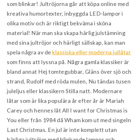
som blinkar! Jultröjorna går att köpa online med
kreativa humortexter, inbyggda LED-lampor i
olika motiv och är riktigt bekväma i sköna
material! När man ska skapa härlig julstämning
med sina jultröjor och härligt sällskap, kan man
spela några av de
klassiska eller moderna jullåtar
som finns att lyssna på. Några gamla klassiker är
bland annat Hej tomtegubbar, Gläns över sjö och
strand, Rudolf med röda mulen, Nu tändas tusen
juleljus eller klassikern Stilla natt. Modernare
låtar som är lika populära år efter år är Mariah
Carey och hennes låt All I want for Christmas is
You eller från 1984 då Wham kom ut med singeln
Last Christmas. En jul är inte komplett utan
härliga jultröjor med blinkande lampor och