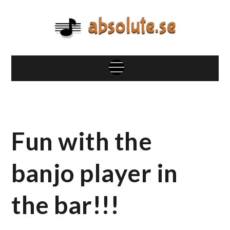
Skip
to
content
absolute.se
Blandat om musik, artister och mycket mer
Menu
Fun with the
banjo player in
the bar!!!