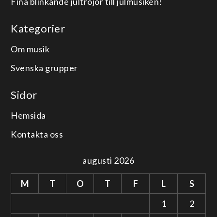
Fina blinkande jultröjor till julmusiken!
Kategorier
Om musik
Svenska grupper
Sidor
Hemsida
Kontakta oss
augusti 2026
M
T
O
T
F
L
S
1
2