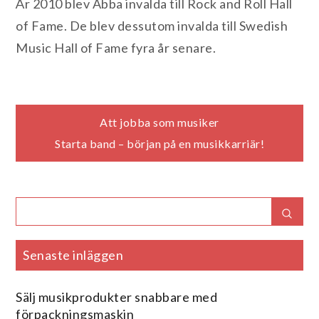
År 2010 blev Abba invalda till Rock and Roll Hall
of Fame. De blev dessutom invalda till Swedish
Music Hall of Fame fyra år senare.
Inläggsnavigering
Att jobba som musiker
Starta band – början på en musikkarriär!
Search
Sear
for:
Senaste inläggen
Sälj musikprodukter snabbare med
förpackningsmaskin