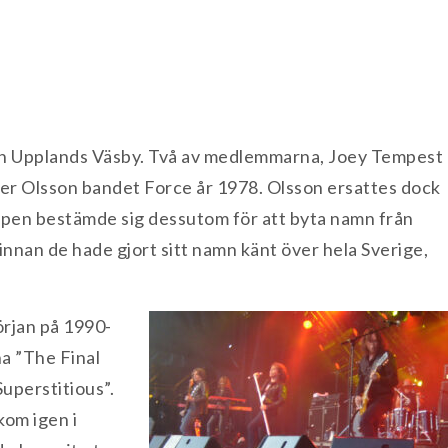
n Upplands Väsby. Två av medlemmarna, Joey Tempest
er Olsson bandet Force år 1978. Olsson ersattes dock
ppen bestämde sig dessutom för att byta namn från
 innan de hade gjort sitt namn känt över hela Sverige,
rjan på 1990-
na ”The Final
uperstitious”.
kom igen i