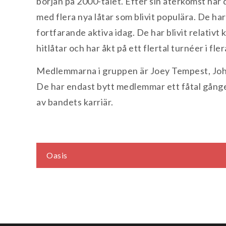
början på 2000-talet. Efter sin återkomst har
med flera nya låtar som blivit populära. De h
fortfarande aktiva idag. De har blivit relativt k
hitlåtar och har åkt på ett flertal turnéer i fler
Medlemmarna i gruppen är Joey Tempest, Joh
De har endast bytt medlemmar ett fåtal gång
av bandets karriär.
Inläggsnavigering
Oasis