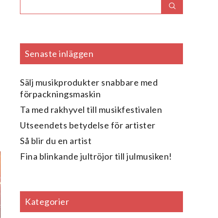
Search
Search
for:
Senaste inläggen
Sälj musikprodukter snabbare med
förpackningsmaskin
Ta med rakhyvel till musikfestivalen
Utseendets betydelse för artister
Så blir du en artist
Fina blinkande jultröjor till julmusiken!
Kategorier