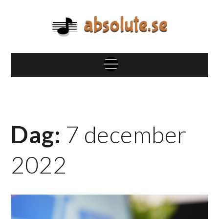
Skip
to
content
absolute.se
Blandat om musik, artister och mycket mer
Menu
Dag:
7 december
2022