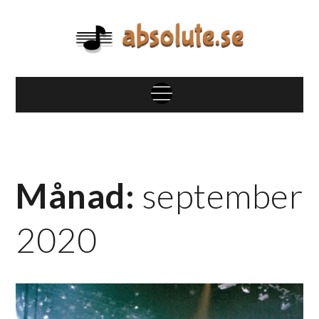
Skip
to
content
absolute.se
Blandat om musik, artister och mycket mer
Menu
Månad:
september
2020