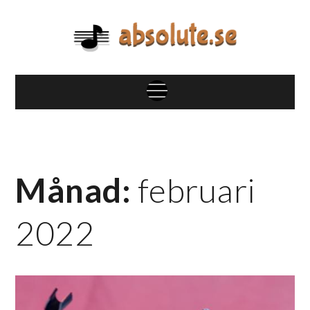
Skip
to
content
absolute.se
Blandat om musik, artister och mycket mer
Menu
Månad:
februari
2022